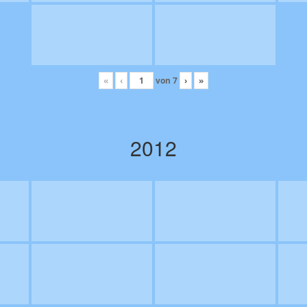
«
‹
von
7
›
»
2012