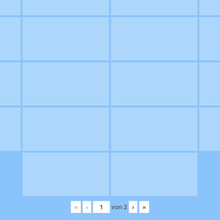
«
‹
von
2
›
»