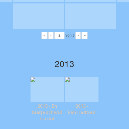
«
‹
von
3
›
»
2013
2013 - En
2013 -
bietje schwul
Fahrradtour
is cool