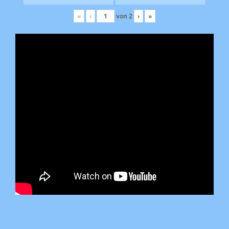
«
‹
von
2
›
»