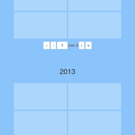
«
‹
von
3
›
»
2013