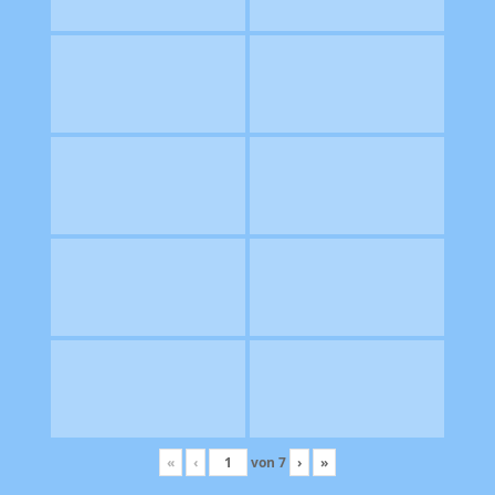
«
‹
von
7
›
»