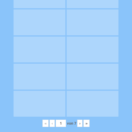
«
‹
von
7
›
»