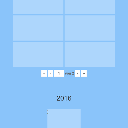
«
‹
von
2
›
»
2016