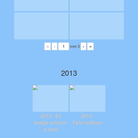
«
‹
von
3
›
»
2013
2013 - En
2013 -
bietje schwul
Fahrradtour
is cool