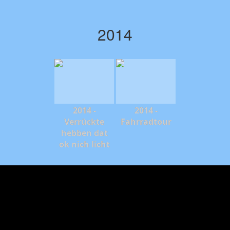
2014
2014 -
2014 -
Verrückte
Fahrradtour
hebben dat
ok nich licht