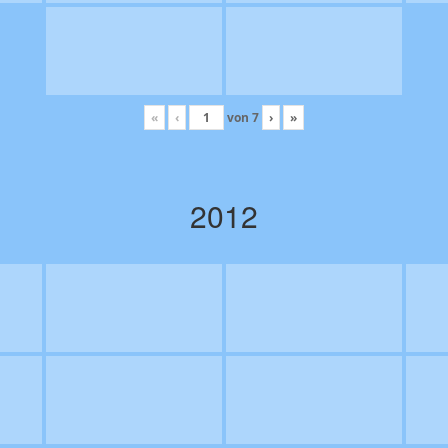
«
‹
von
7
›
»
2012