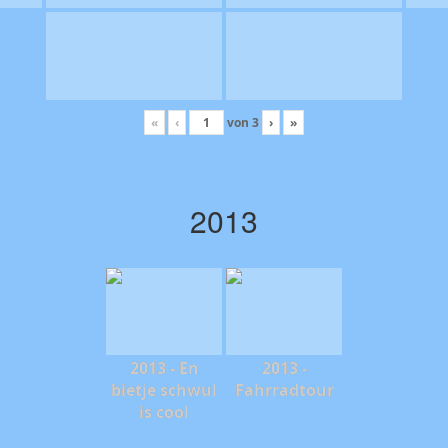
«
‹
von
3
›
»
2013
2013 - En
2013 -
bietje schwul
Fahrradtour
is cool