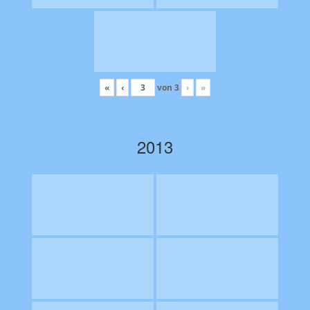
«
‹
von
3
›
»
2013