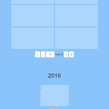
«
‹
von
2
›
»
2016