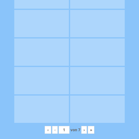
«
‹
von
7
›
»