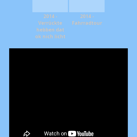
2014 -
2014 -
Verrückte
Fahrradtour
hebben dat
ok nich licht