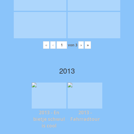
«
‹
von
3
›
»
2013
2013 - En
2013 -
bietje schwul
Fahrradtour
is cool