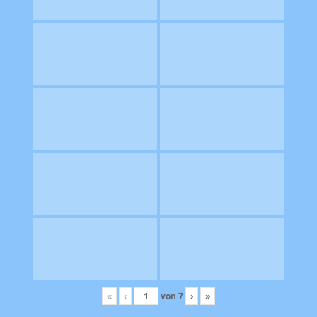
«
‹
von
7
›
»