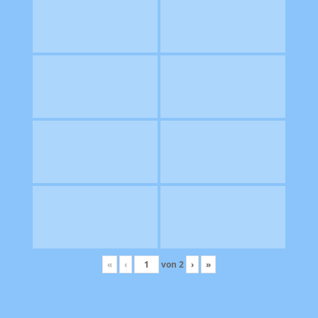
«
‹
von
2
›
»