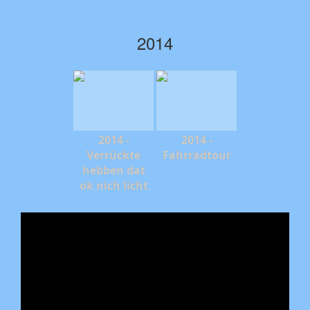
2014
2014 -
2014 -
Verrückte
Fahrradtour
hebben dat
ok nich licht