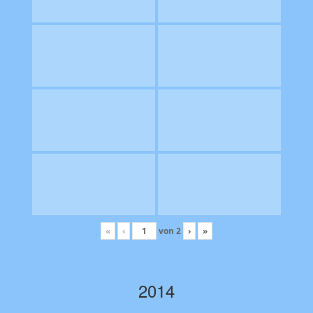
«
‹
von
2
›
»
2014