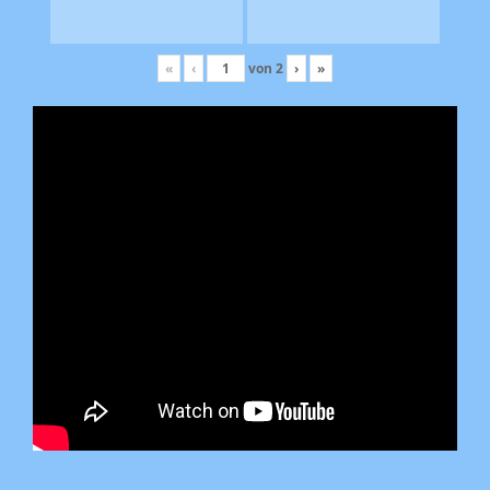
«
‹
von
2
›
»