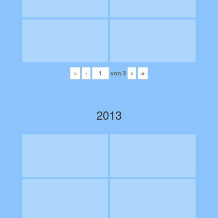
«
‹
von
3
›
»
2013