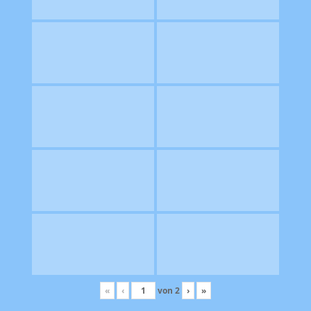
«
‹
von
2
›
»