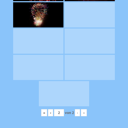
«
‹
von
2
›
»