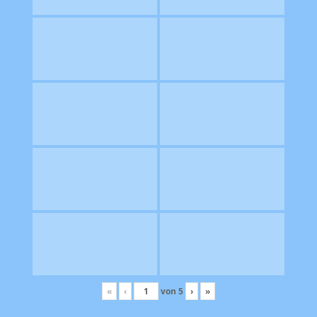
«
‹
von
5
›
»