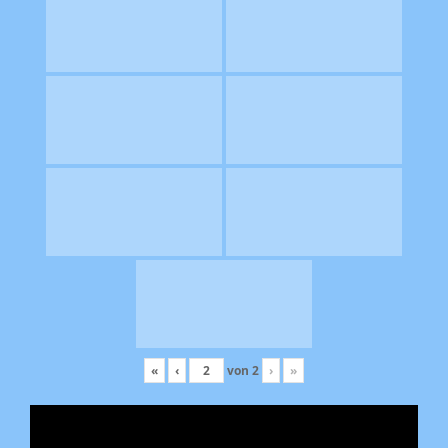
«
‹
von
2
›
»