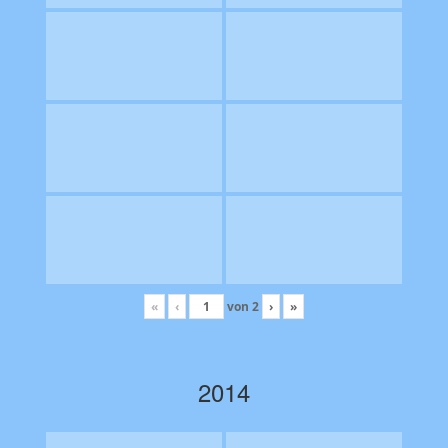
«
‹
von
2
›
»
2014