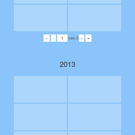
«
‹
von
3
›
»
2013