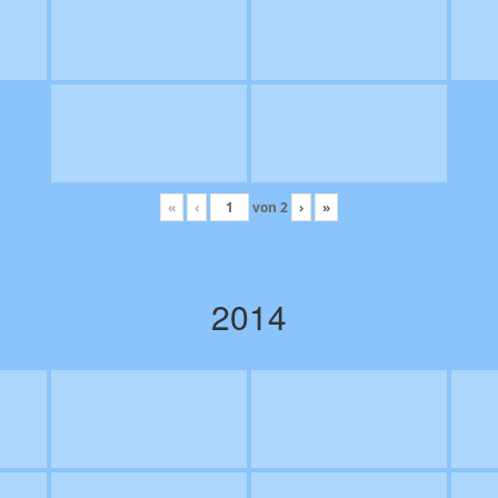
«
‹
von
2
›
»
2014