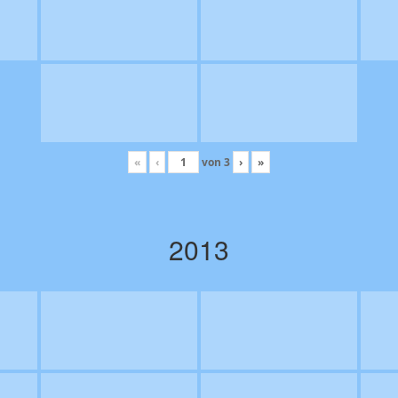
«
‹
von
3
›
»
2013