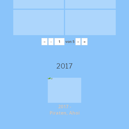
«
‹
von
5
›
»
2017
2017 -
Piraten, Ahoi