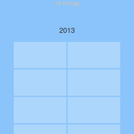
un torügg
2013