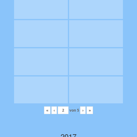
«
‹
von
5
›
»
2017