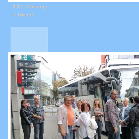
2011 - Undöög
to tweed