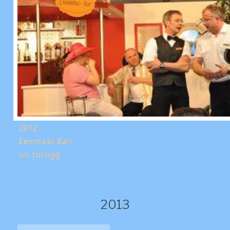
2012 -
Eenmaal Bali
un torügg
2013