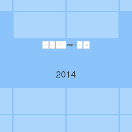
«
‹
von
2
›
»
2014