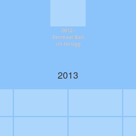
2012 -
Eenmaal Bali
un torügg
2013