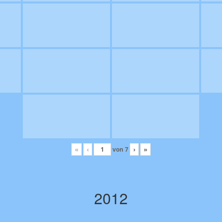
«
‹
von
7
›
»
2012