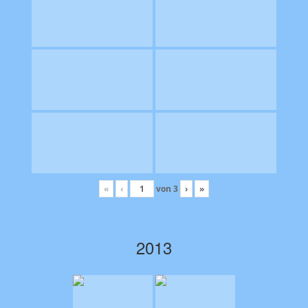
«
‹
von
3
›
»
2013