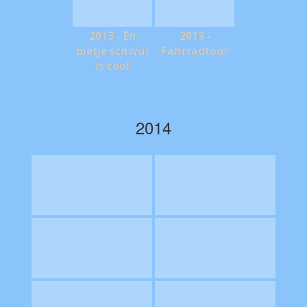
2013 - En
2013 -
bietje schwul
Fahrradtour
is cool
2014