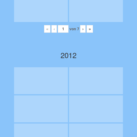
«
‹
von
7
›
»
2012