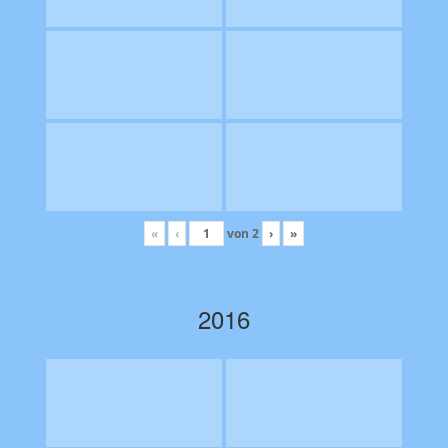
«
‹
von
2
›
»
2016