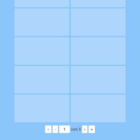
«
‹
von
5
›
»