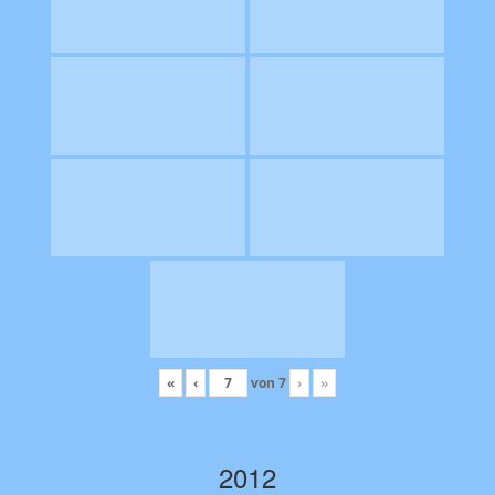
«
‹
von
7
›
»
2012