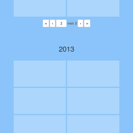
«
‹
von
3
›
»
2013