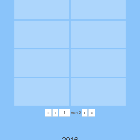
«
‹
von
2
›
»
2016