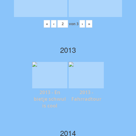
«
‹
von
3
›
»
2013
2013 - En
2013 -
bietje schwul
Fahrradtour
is cool
2014