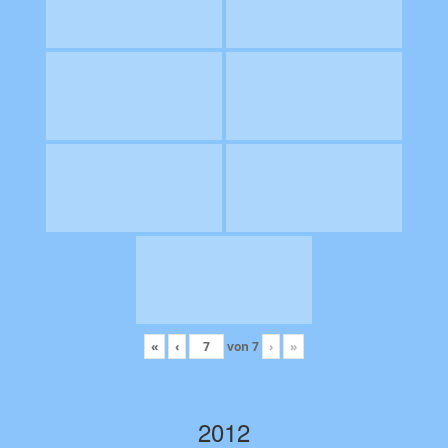
«
‹
von
7
›
»
2012