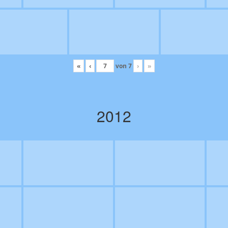
«
‹
von
7
›
»
2012