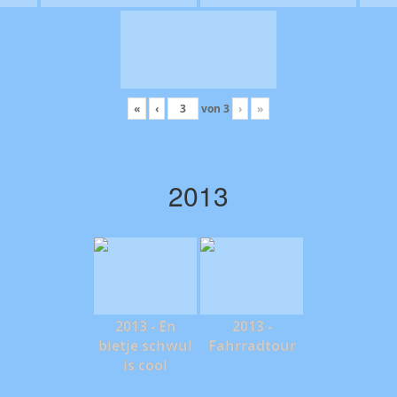
«
‹
von
3
›
»
2013
2013 - En
2013 -
bietje schwul
Fahrradtour
is cool