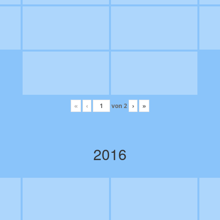
«
‹
von
2
›
»
2016