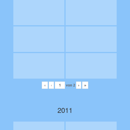
«
‹
von
2
›
»
2011