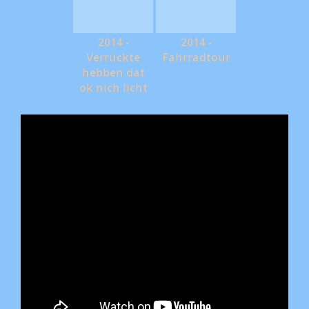
2014 -
2014 -
Verrückte
Fahrradtour
hebben dat
ok nich licht