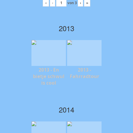
«
‹
von
3
›
»
2013
2013 - En
2013 -
bietje schwul
Fahrradtour
is cool
2014