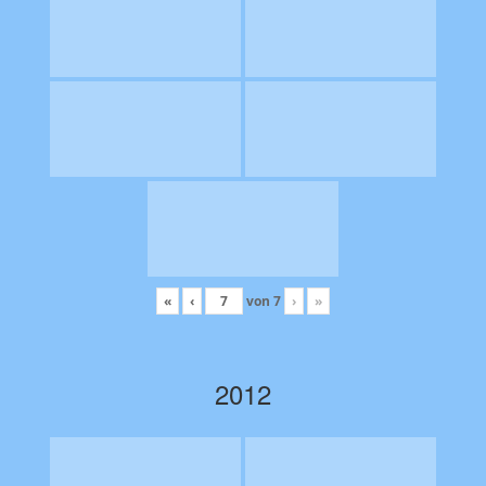
«
‹
von
7
›
»
2012