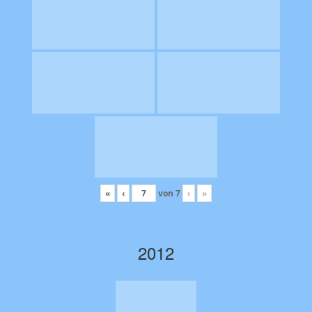
«
‹
von
7
›
»
2012