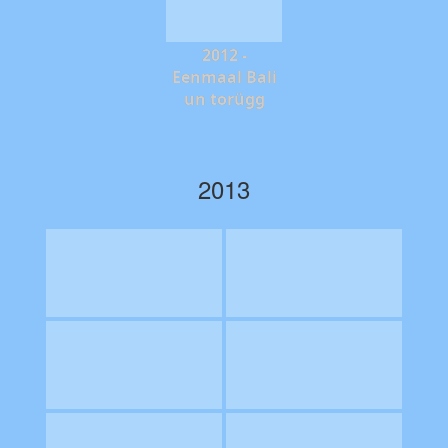
2012 -
Eenmaal Bali
un torügg
2013