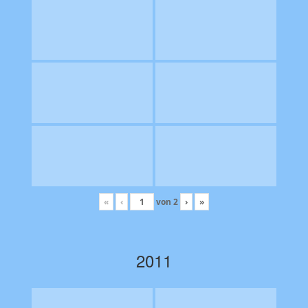
«
‹
von
2
›
»
2011