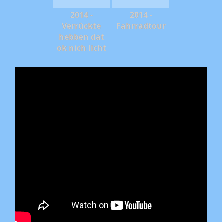
2014 -
2014 -
Verrückte
Fahrradtour
hebben dat
ok nich licht