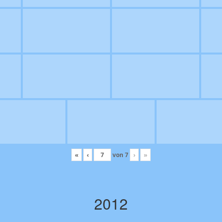
«
‹
von
7
›
»
2012