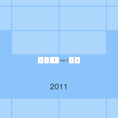
«
‹
von
2
›
»
2011