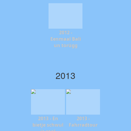
2012 -
Eenmaal Bali
un torügg
2013
2013 - En
2013 -
bietje schwul
Fahrradtour