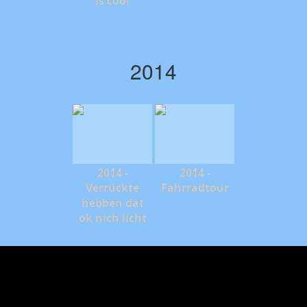
is cool
2014
2014 -
2014 -
Verrückte
Fahrradtour
hebben dat
ok nich licht