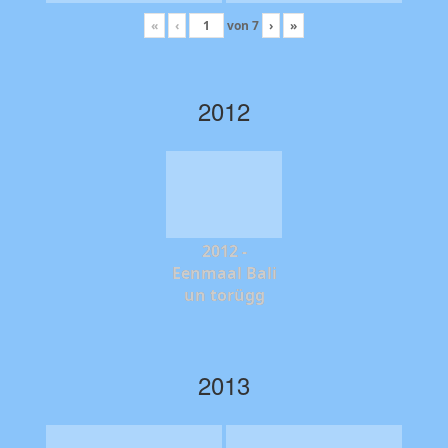
«
‹
von
7
›
»
2012
2012 -
Eenmaal Bali
un torügg
2013