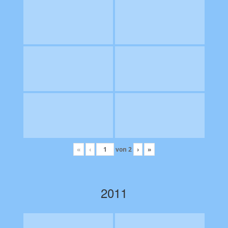
«
‹
von
2
›
»
2011