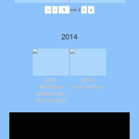
«
‹
von
2
›
»
2014
2014 -
2014 -
Verrückte
Fahrradtour
hebben dat
ok nich licht