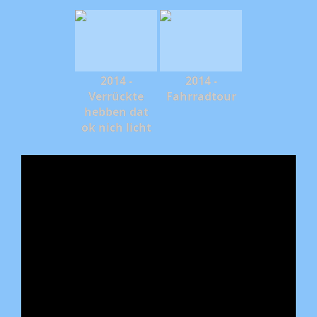
2014 -
2014 -
Verrückte
Fahrradtour
hebben dat
ok nich licht