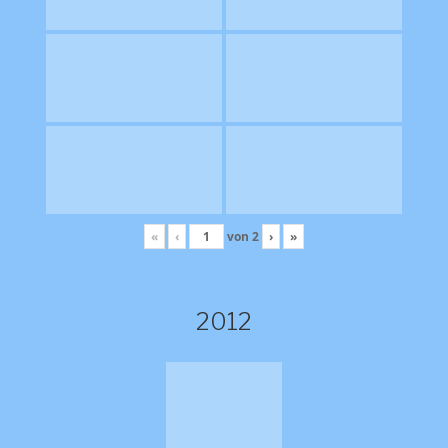
«
‹
von
2
›
»
2012