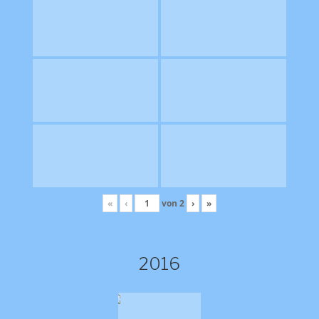
«
‹
von
2
›
»
2016