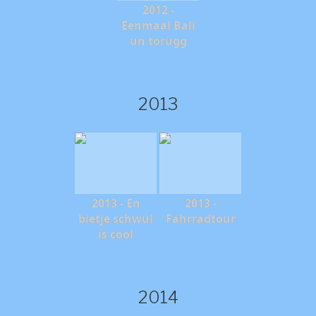
2012 -
Eenmaal Bali
un torügg
2013
2013 - En
2013 -
bietje schwul
Fahrradtour
is cool
2014