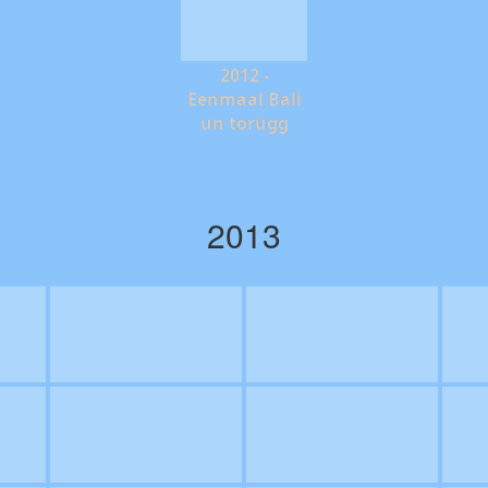
2012 -
Eenmaal Bali
un torügg
2013