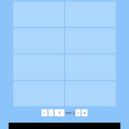
«
‹
von
2
›
»