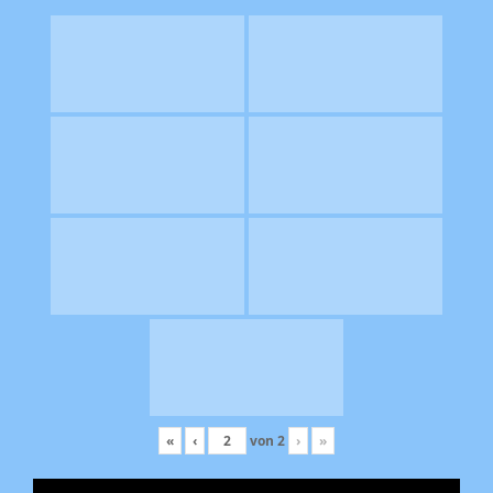
«
‹
von
2
›
»