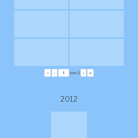
«
‹
von
2
›
»
2012