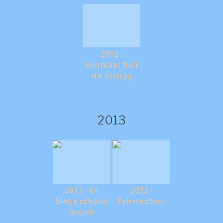
2012 -
Eenmaal Bali
un torügg
2013
2013 - En
2013 -
bietje schwul
Fahrradtour
is cool