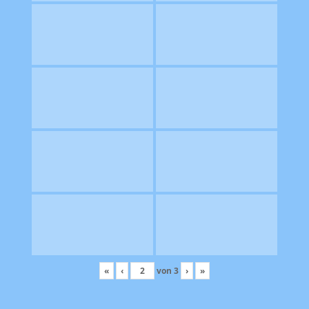
«
‹
von
3
›
»