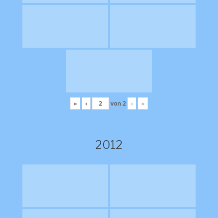
«
‹
von
2
›
»
2012