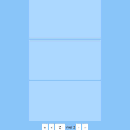
«
‹
von
2
›
»