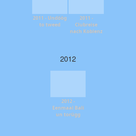
2011 - Undöög
2011 -
to tweed
Clubreise
nach Koblenz
2012
2012 -
Eenmaal Bali
un torügg