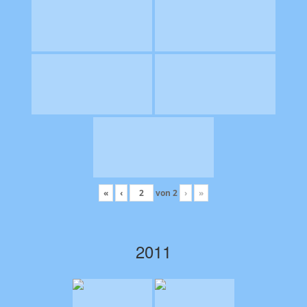
«
‹
von
2
›
»
2011