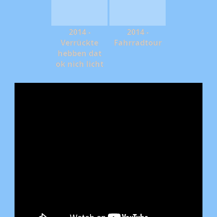
2014 -
2014 -
Verrückte
Fahrradtour
hebben dat
ok nich licht