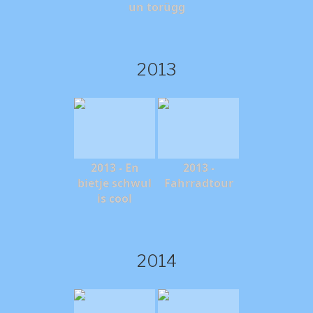
un torügg
2013
2013 - En
2013 -
bietje schwul
Fahrradtour
is cool
2014