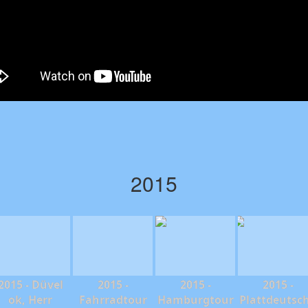
2015
2015 - Düvel
2015 -
2015 -
2015 -
ok, Herr
Fahrradtour
Hamburgtour
Plattdeutsc