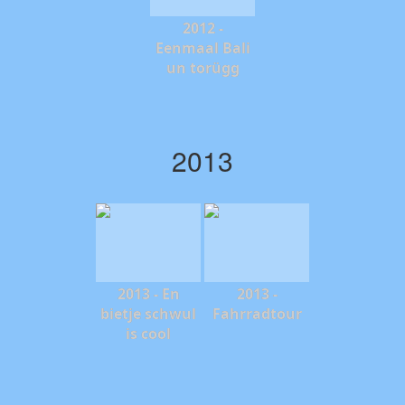
2012 -
Eenmaal Bali
un torügg
2013
2013 - En
2013 -
bietje schwul
Fahrradtour
is cool