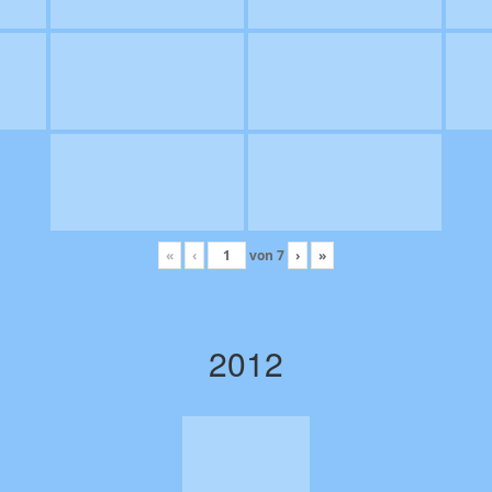
«
‹
von
7
›
»
2012