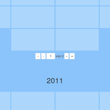
«
‹
von
2
›
»
2011