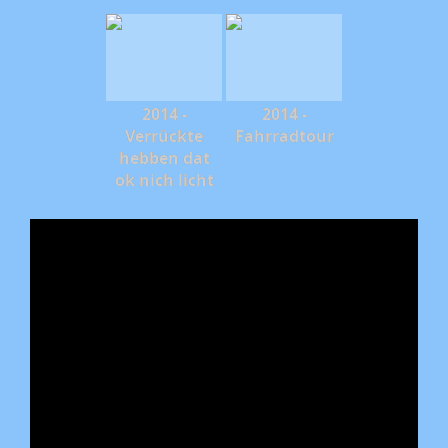
2014 -
2014 -
Verrückte
Fahrradtour
hebben dat
ok nich licht