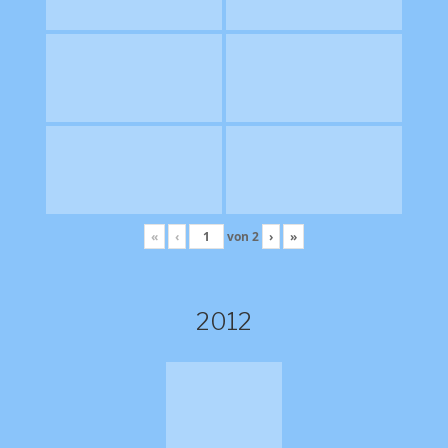
«
‹
von
2
›
»
2012