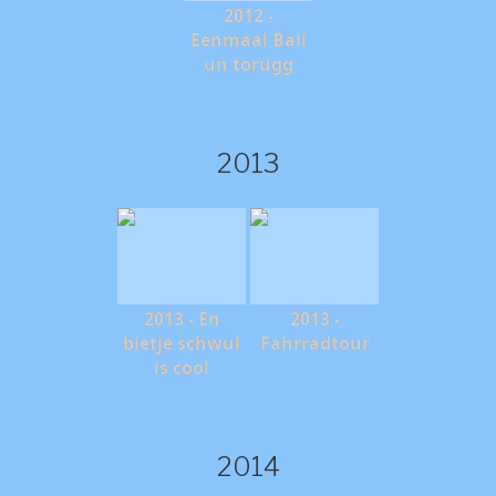
2012 -
Eenmaal Bali
un torügg
2013
2013 - En
2013 -
bietje schwul
Fahrradtour
is cool
2014