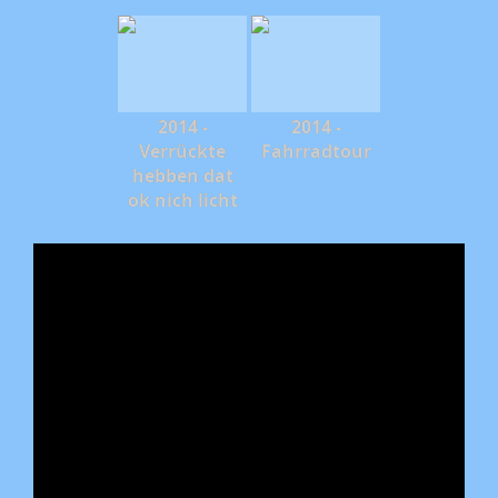
2014 -
2014 -
Verrückte
Fahrradtour
hebben dat
ok nich licht