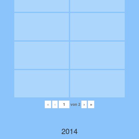
«
‹
von
2
›
»
2014