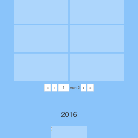
«
‹
von
2
›
»
2016