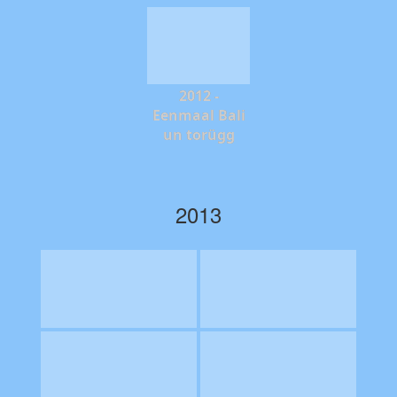
2012 -
Eenmaal Bali
un torügg
2013