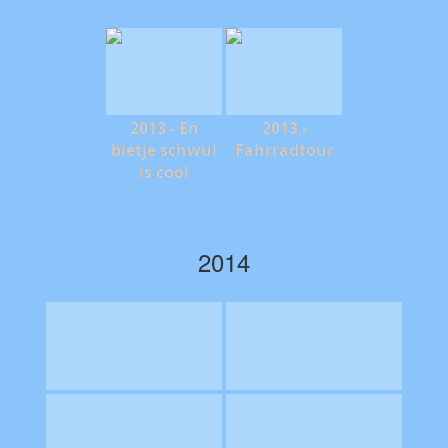
2013 - En
2013 -
bietje schwul
Fahrradtour
is cool
2014