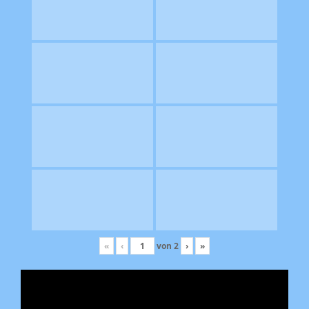
«
‹
von
2
›
»