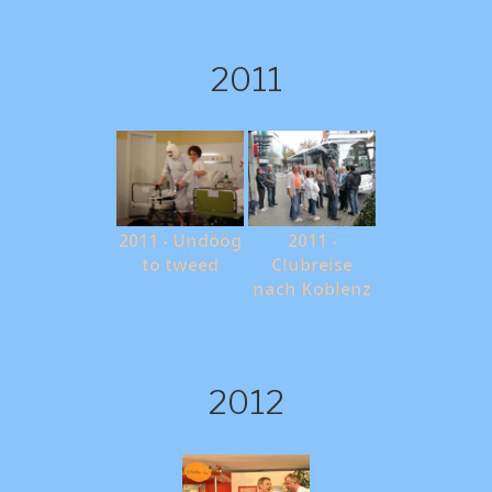
2011
2011 - Undöög
2011 -
to tweed
Clubreise
nach Koblenz
2012