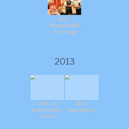
2012 -
Eenmaal Bali
un torügg
2013
2013 - En
2013 -
bietje schwul
Fahrradtour
is cool