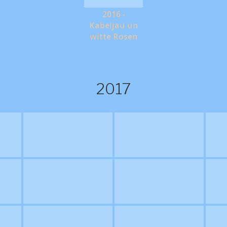
2016 -
Kabeljau un
witte Rosen
2017