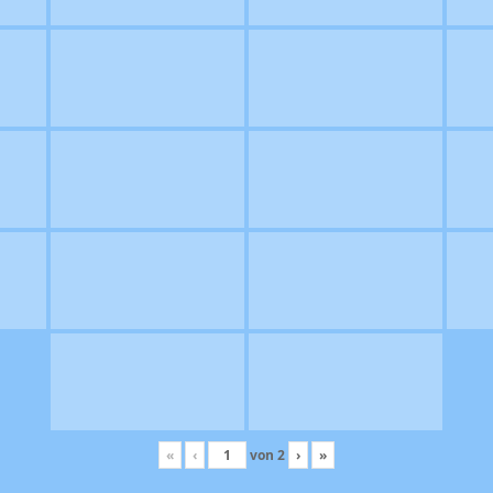
«
‹
von
2
›
»