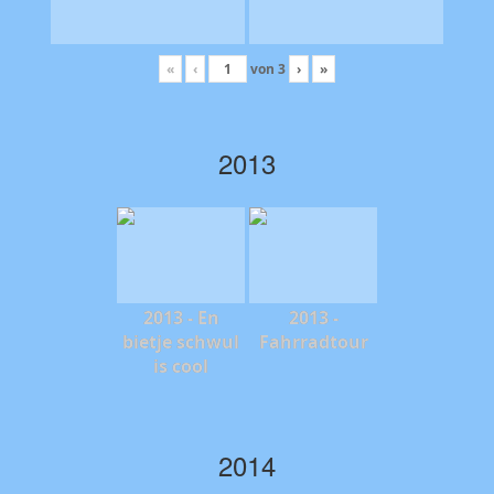
«
‹
von
3
›
»
2013
2013 - En
2013 -
bietje schwul
Fahrradtour
is cool
2014