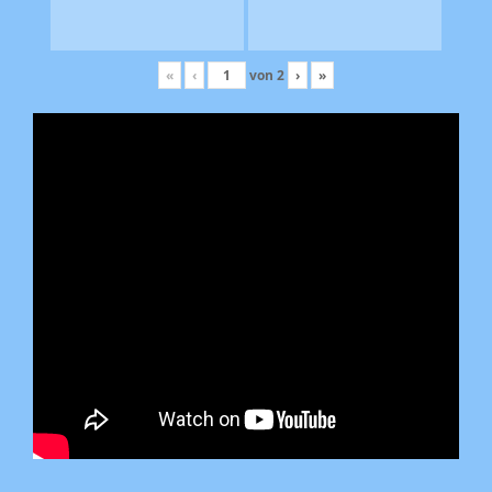
«
‹
von
2
›
»