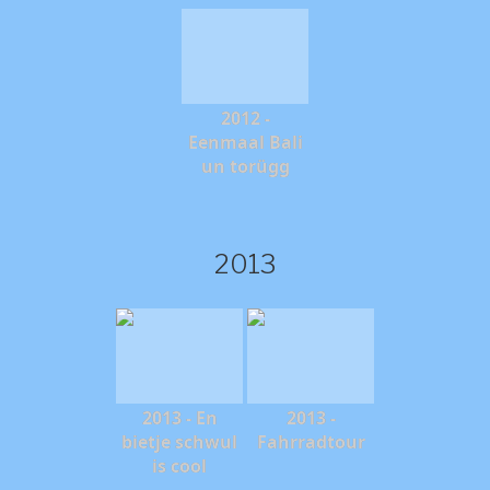
2012 -
Eenmaal Bali
un torügg
2013
2013 - En
2013 -
bietje schwul
Fahrradtour
is cool