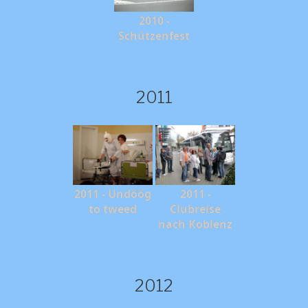
2010 -
Schützenfest
2011
2011 - Undöög
2011 -
to tweed
Clubreise
nach Koblenz
2012