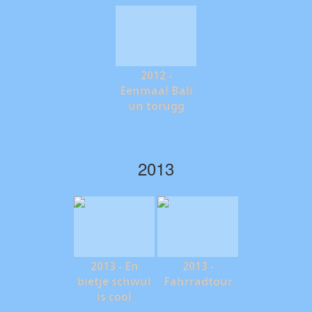
2012 -
Eenmaal Bali
un torügg
2013
2013 - En
2013 -
bietje schwul
Fahrradtour
is cool