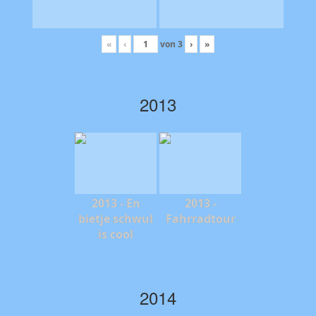
«
‹
von
3
›
»
2013
2013 - En
2013 -
bietje schwul
Fahrradtour
is cool
2014