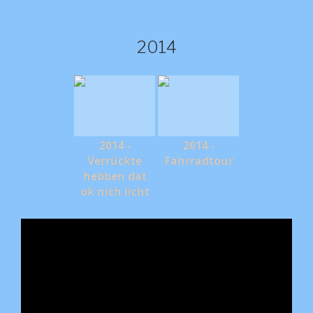
2014
2014 -
2014 -
Verrückte
Fahrradtour
hebben dat
ok nich licht