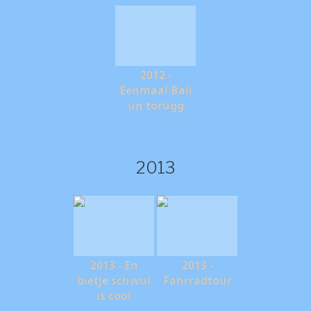
2012 -
Eenmaal Bali
un torügg
2013
2013 - En
2013 -
bietje schwul
Fahrradtour
is cool