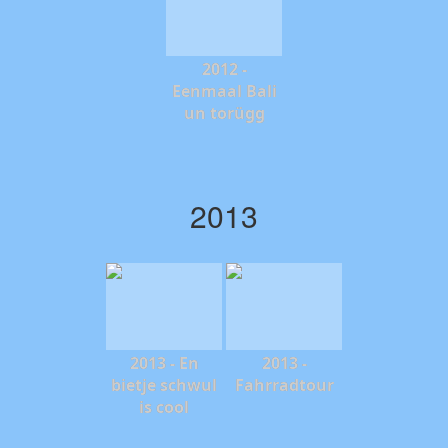
2012 -
Eenmaal Bali
un torügg
2013
2013 - En
2013 -
bietje schwul
Fahrradtour
is cool