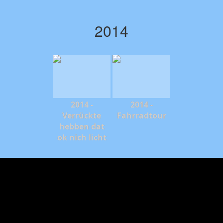
2014
2014 -
2014 -
Verrückte
Fahrradtour
hebben dat
ok nich licht