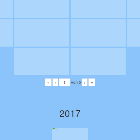
«
‹
von
5
›
»
2017