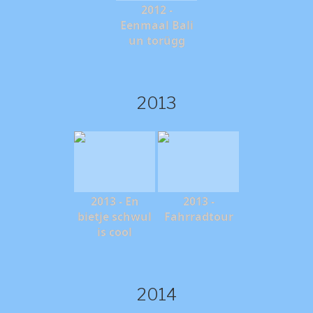
2012 -
Eenmaal Bali
un torügg
2013
2013 - En
2013 -
bietje schwul
Fahrradtour
is cool
2014