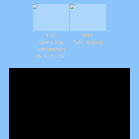
2014 -
2014 -
Verrückte
Fahrradtour
hebben dat
ok nich licht