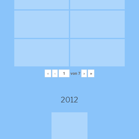
«
‹
von
7
›
»
2012