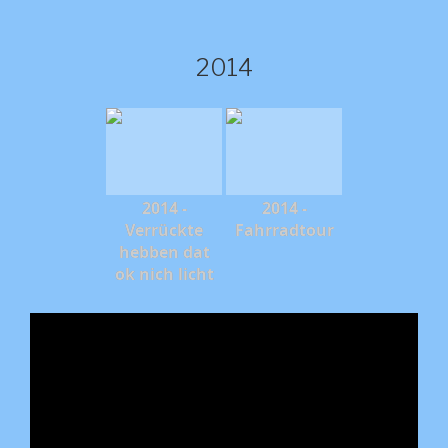
2014
2014 -
2014 -
Verrückte
Fahrradtour
hebben dat
ok nich licht