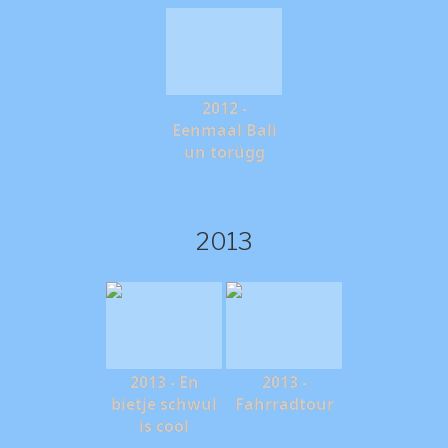
2012 -
Eenmaal Bali
un torügg
2013
2013 - En
2013 -
bietje schwul
Fahrradtour
is cool