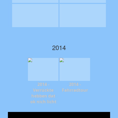
2014
2014 -
2014 -
Verrückte
Fahrradtour
hebben dat
ok nich licht