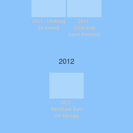
2011 - Undöög
2011 -
to tweed
Clubreise
nach Koblenz
2012
2012 -
Eenmaal Bali
un torügg