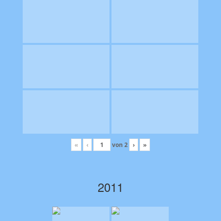
«
‹
von
2
›
»
2011