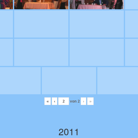
«
‹
von
2
›
»
2011