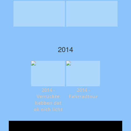
2014
2014 -
2014 -
Verrückte
Fahrradtour
hebben dat
ok nich licht