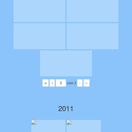
«
‹
von
2
›
»
2011