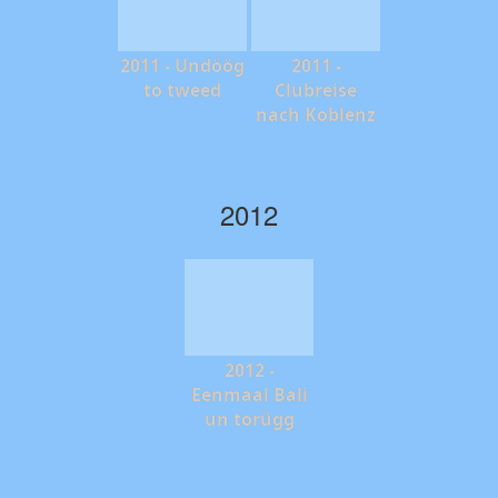
2011 - Undöög
2011 -
to tweed
Clubreise
nach Koblenz
2012
2012 -
Eenmaal Bali
un torügg